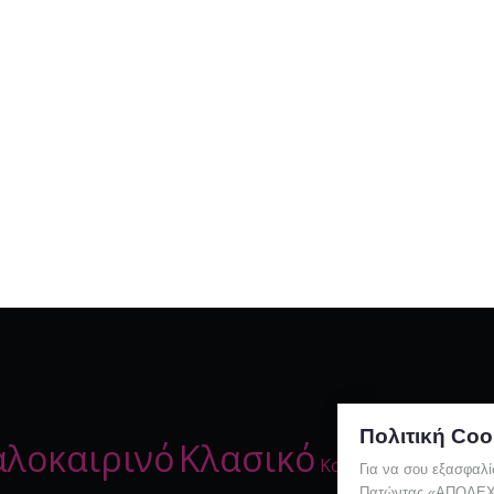
Πολιτική Coo
αλοκαιρινό
Κλασικό
Κόκκινο
Κούβα
Για να σου εξασφαλί
Πατώντας «ΑΠΟΔΕΧΟΜ