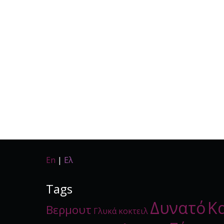
En
|
Ελ
Tags
Δυνατό
Κ
Βερμουτ
Γλυκά κοκτειλ