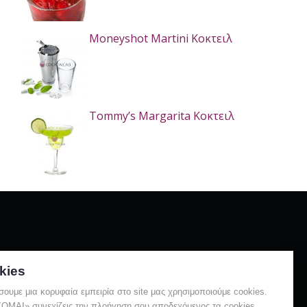
Moneyshot Martini Κοκτειλ
Tommy’s Margarita Κοκτειλ
kies
Λάιμ
Μαρτινι
Λεμόνι
Μαρασκίνο
σουμε μια κορυφαία εμπειρία στο site μας χρησιμοποιούμε cookies.
ΑΙ» συνεχίζεις την πλοήγηση σου αποδεχόμενος τα cookies.