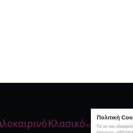
Πολιτική Coo
αλοκαιρινό
Κλασικό
Κόκκινο
Κούβα
Για να σου εξασφαλί
Πατώντας «ΑΠΟΔΕΧΟΜ