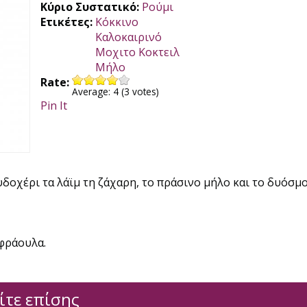
Κύριο Συστατικό:
Ρούμι
Ετικέτες:
Κόκκινο
Καλοκαιρινό
Μοχιτο Κοκτειλ
Μήλο
Rate:
Average:
4
(
3
votes)
Pin It
υδοχέρι τα λάϊμ τη ζάχαρη, το πράσινο μήλο και το δυόσμο
 φράουλα.
ίτε επίσης