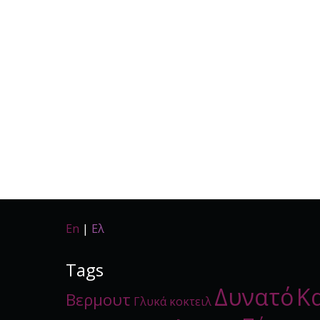
En
|
Ελ
Tags
Δυνατό
Κ
Βερμουτ
Γλυκά κοκτειλ