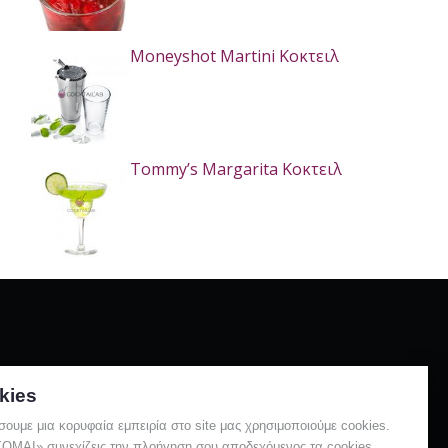
Moneyshot Martini Κοκτειλ
Tommy’s Margarita Κοκτειλ
kies
Λάιμ
Μαρτινι
Λεμόνι
Μαρασκίνο
σουμε μια κορυφαία εμπειρία στο site μας χρησιμοποιούμε cookies.
ΑΙ» συνεχίζεις την πλοήγηση σου αποδεχόμενος τα cookies.