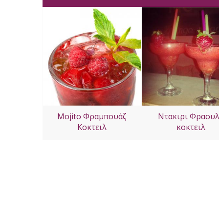
Mojito Φραμπουάζ
Ντακιρι Φραου
Κοκτειλ
κοκτειλ