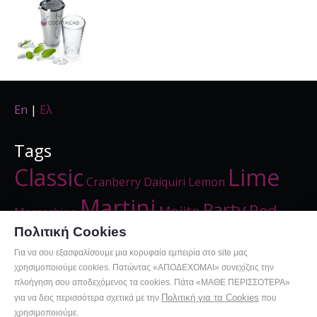
En
|
Ελ
Tags
Classic
Lime
Cranberry
Daiquiri
Lemon
Martini
Party
Red
Mojito
Maraschino
Strong
Πολιτική Cookies
Summer
Strawberry
Για να σου εξασφαλίσουμε μια κορυφαία εμπειρία στο site μας
Summertime
Vermouth
χρησιμοποιούμε cookies. Πατώντας «ΑΠΟΔΕΧΟΜΑΙ» συνεχίζεις την
More
πλοήγηση σου αποδεχόμενος τα cookies. Πάτα «ΜΑΘΕ ΠΕΡΙΣΣΟΤΕΡΑ»
Πολιτική για τα Cookies
για να δεις περισσότερα σχετικά με την
που
χρησιμοποιούμε.