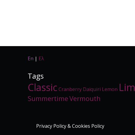
En
|
Ελ
Tags
Classic
Li
Cranberry
Daiquiri
Lemon
Summertime
Vermouth
Privacy Policy & Cookies Policy